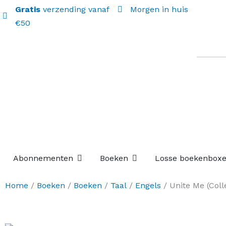
Gratis
verzending vanaf
Morgen in huis
€50
Open Abonnementen
Open Boeken
Abonnementen
Boeken
Losse boekenbox
Home
/
Boeken
/
Boeken
/
Taal
/
Engels
/ Unite Me (Colle