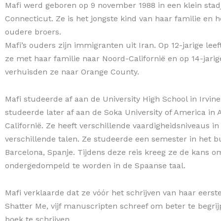
Mafi werd geboren op 9 november 1988 in een klein stadj
Connecticut. Ze is het jongste kind van haar familie en he
oudere broers.
Mafi’s ouders zijn immigranten uit Iran. Op 12-jarige leef
ze met haar familie naar Noord-Californië en op 14-jarige
verhuisden ze naar Orange County.
Mafi studeerde af aan de University High School in Irvine,
studeerde later af aan de Soka University of America in Al
Californië. Ze heeft verschillende vaardigheidsniveaus in
verschillende talen. Ze studeerde een semester in het b
Barcelona, ​​Spanje. Tijdens deze reis kreeg ze de kans o
ondergedompeld te worden in de Spaanse taal.
Mafi verklaarde dat ze vóór het schrijven van haar eerst
Shatter Me, vijf manuscripten schreef om beter te begri
boek te schrijven.