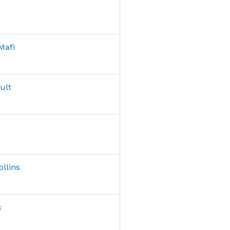
Mafi
ult
llins
k