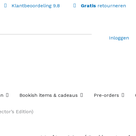
Klantbeoordeling 9.8
Gratis
retourneren
Inloggen
Open Losse boekenboxen
Open Bookish items & c
Open P
en
Bookish items & cadeaus
Pre-orders
ctor’s Edition)