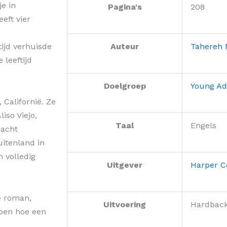
e in
Pagina's
208
eft vier
tijd verhuisde
Auteur
Tahereh 
 leeftijd
Doelgroep
Young Ad
 Californië. Ze
iso Viejo,
Taal
Engels
 acht
uitenland in
m volledig
Uitgever
Harper Co
e roman,
Uitvoering
Hardbac
jpen hoe een