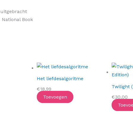
 uitgebracht
8 National Book
Het liefdesalgoritme
Twilight 
€
18,99
Toevoegen
€
30,00
Toevo