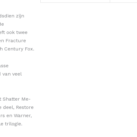
sdien zijn
Me
eft ook twee
en Fracture
th Century Fox.
asse
d van veel
et Shatter Me-
 deel, Restore
ars en Warner,
 trilogie.