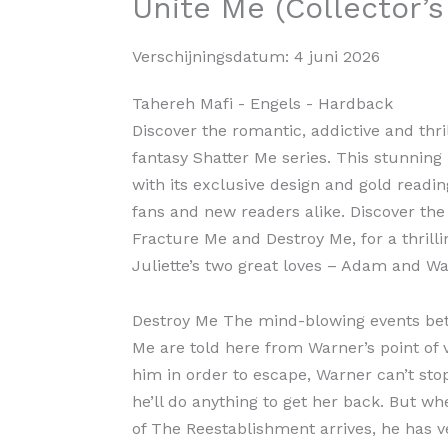
Unite Me (Collector’s
Verschijningsdatum:
4 juni 2026
Tahereh Mafi
- Engels
- Hardback
Discover the romantic, addictive and thri
fantasy Shatter Me series. This stunning 
with its exclusive design and gold reading
fans and new readers alike. Discover the
Fracture Me and Destroy Me, for a thrilli
Juliette’s two great loves – Adam and Wa
Destroy Me The mind-blowing events be
Me are told here from Warner’s point of 
him in order to escape, Warner can’t sto
he’ll do anything to get her back. But
of The Reestablishment arrives, he has ve