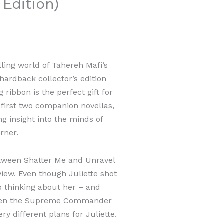
 Edition)
lling world of Tahereh Mafi’s
hardback collector’s edition
 ribbon is the perfect gift for
 first two companion novellas,
ng insight into the minds of
rner.
tween Shatter Me and Unravel
view. Even though Juliette shot
p thinking about her – and
 when the Supreme Commander
ry different plans for Juliette.