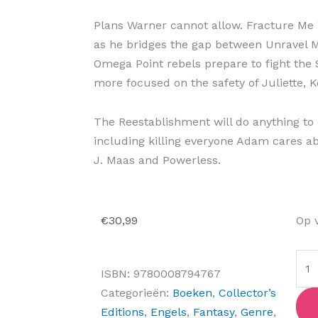
Plans Warner cannot allow. Fracture Me
as he bridges the gap between Unravel M
Omega Point rebels prepare to fight the 
more focused on the safety of Juliette, Ke
The Reestablishment will do anything to
including killing everyone Adam cares ab
J. Maas and Powerless.
Uni
€
30,99
Op 
Me
(Col
ISBN:
9780008794767
Edit
Categorieën:
Boeken
,
Collector’s
aant
Editions
,
Engels
,
Fantasy
,
Genre
,