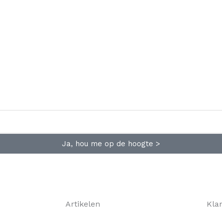
Ja, hou me op de hoogte >
Artikelen
Kla