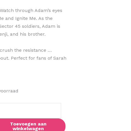
 Watch through Adam’s eyes
e and Ignite Me. As the
Sector 45 soldiers, Adam is
nji, and his brother.
 crush the resistance …
out. Perfect for fans of Sarah
te
voorraad
lector's
ion)
al
Toevoegen aan
winkelwagen