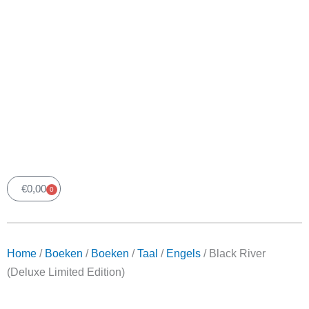
€
0,00
0
Winkelwagen
Home
/
Boeken
/
Boeken
/
Taal
/
Engels
/ Black River
(Deluxe Limited Edition)