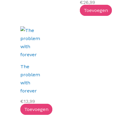
€
26,99
Toevoegen
The
problem
with
forever
€
13,99
Toevoegen