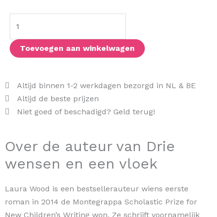
en
een
vloek
aantal
Toevoegen aan winkelwagen
Altijd binnen 1-2 werkdagen bezorgd in NL & BE
Altijd de beste prijzen
Niet goed of beschadigd? Geld terug!
Over de auteur van Drie
wensen en een vloek
Laura Wood is een bestsellerauteur wiens eerste
roman in 2014 de Montegrappa Scholastic Prize for
New Children’s Writing won. Ze schrijft voornamelijk