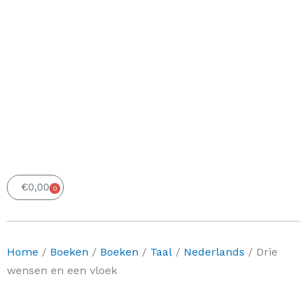
€
0,00
0
Winkelwagen
Home
/
Boeken
/
Boeken
/
Taal
/
Nederlands
/ Drie
wensen en een vloek