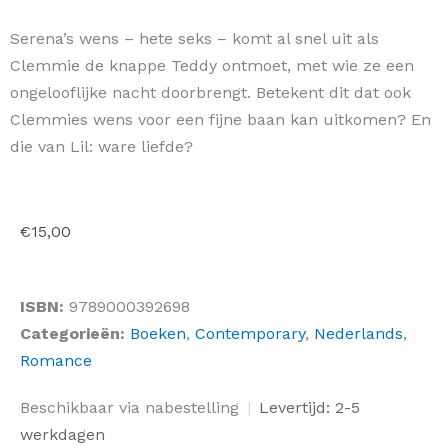
Serena’s wens – hete seks – komt al snel uit als
Clemmie de knappe Teddy ontmoet, met wie ze een
ongelooflijke nacht doorbrengt. Betekent dit dat ook
Clemmies wens voor een fijne baan kan uitkomen? En
die van Lil: ware liefde?
€
15,00
ISBN:
9789000392698
Categorieën:
Boeken
,
Contemporary
,
Nederlands
,
Romance
Drie
Beschikbaar via nabestelling
|
Levertijd: 2-5
wensen
werkdagen