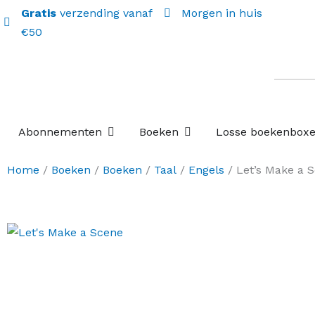
Gratis
verzending vanaf
Morgen in huis
€50
Open Abonnementen
Open Boeken
Abonnementen
Boeken
Losse boekenbox
Home
/
Boeken
/
Boeken
/
Taal
/
Engels
/ Let’s Make a 