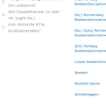
Boeken(box)abo
24u antwoord)
Sint Elisabethstraat 23, 5261
(NL) Romantasy
VK, Vught (NL)
Boekenabonnem
KVK: 81034156 BTW:
(NL) Spicy Roma
NL003520978B07
Boekenabonnem
(EN) Fantasy
Boekenabonnem
Losse boekenbo
Boeken
Bookish Items
Winkelwagen