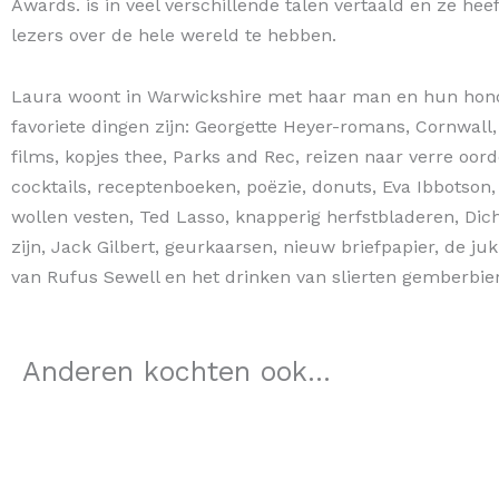
Awards. is in veel verschillende talen vertaald en ze hee
lezers over de hele wereld te hebben.
Laura woont in Warwickshire met haar man en hun hon
favoriete dingen zijn: Georgette Heyer-romans, Cornwall,
films, kopjes thee, Parks and Rec, reizen naar verre oor
cocktails, receptenboeken, poëzie, donuts, Eva Ibbotson
wollen vesten, Ted Lasso, knapperig herfstbladeren, Dich
zijn, Jack Gilbert, geurkaarsen, nieuw briefpapier, de j
van Rufus Sewell en het drinken van slierten gemberbier
Anderen kochten ook...