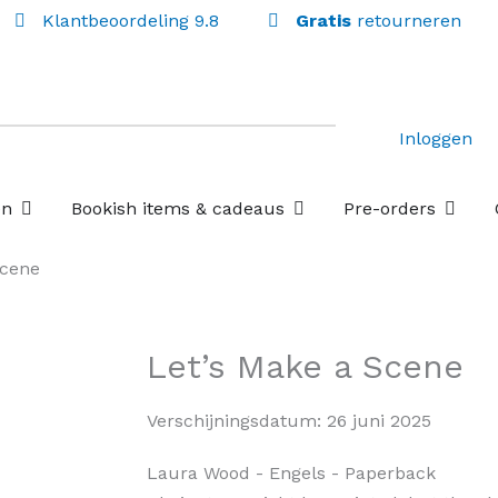
Klantbeoordeling 9.8
Gratis
retourneren
Inloggen
Open Losse boekenboxen
Open Bookish items & c
Open P
en
Bookish items & cadeaus
Pre-orders
Scene
Let’s Make a Scene
Verschijningsdatum:
26 juni 2025
Laura Wood
- Engels
- Paperback