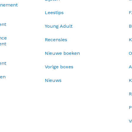
nnement
Leestips
F
ent
Young Adult
B
nce
Recensies
K
ent
Nieuwe boeken
O
ent
Vorige boxes
A
xen
Nieuws
K
R
P
V