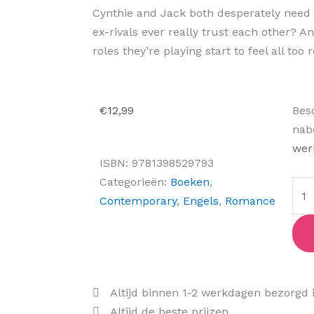
Cynthie and Jack both desperately need t
ex-rivals ever really trust each other?
roles they’re playing start to feel all too 
Let'
€
12,99
Bes
Mak
nab
a
wer
ISBN:
9781398529793
Sce
Categorieën:
Boeken
,
aant
Contemporary
,
Engels
,
Romance
Altijd binnen 1-2 werkdagen bezorgd 
Altijd de beste prijzen