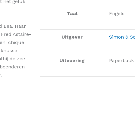
ft het geluk
Taal
Engels
d Bea. Haar
 Fred Astaire-
Uitgever
Simon & Sc
den, chique
, knusse
tbij de zee
Uitvoering
Paperback
ukbeenderen
.