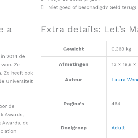
Niet goed of beschadigd? Geld terug!
e a
Extra details: Let’s 
Gewicht
0,368 kg
in 2014 de
Afmetingen
13 × 19,8 ×
g won. Ze
. Ze heeft ook
Auteur
Laura Woo
e Universiteit
Pagina's
464
oor de
ok Awards,
k Awards, de
Doelgroep
Adult
ciation