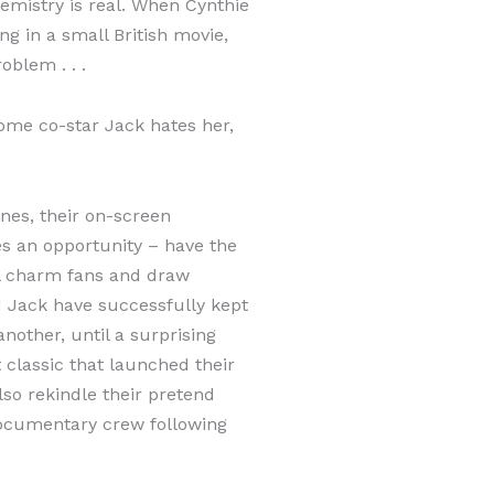
hemistry is real. When Cynthie
ing in a small British movie,
oblem . . .
ome co-star Jack hates her,
nes, their on-screen
es an opportunity – have the
ll charm fans and draw
d Jack have successfully kept
nother, until a surprising
 classic that launched their
lso rekindle their pretend
a documentary crew following