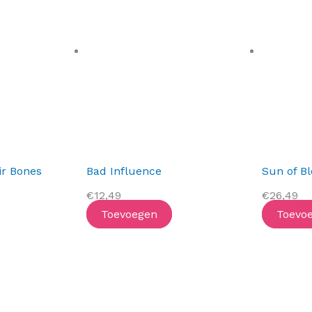
ir Bones
Bad Influence
Sun of B
€
12,49
€
26,49
Toevoegen
Toevo