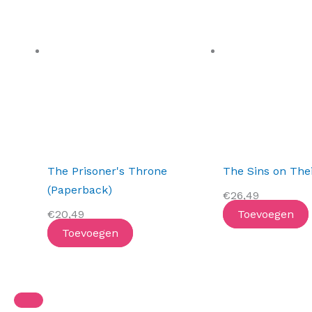
The Prisoner's Throne
The Sins on The
(Paperback)
€
26,49
€
20,49
Toevoegen
Toevoegen