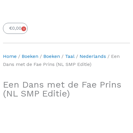
€
0,00
0
Winkelwagen
Home
/
Boeken
/
Boeken
/
Taal
/
Nederlands
/ Een
Dans met de Fae Prins (NL SMP Editie)
Een Dans met de Fae Prins
(NL SMP Editie)