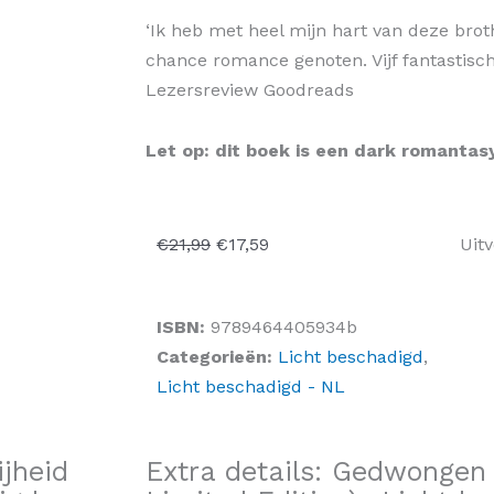
‘Ik heb met heel mijn hart van deze brot
chance romance genoten. Vijf fantastisch
Lezersreview Goodreads
Let op: dit boek is een dark romantas
Oorspronkelijke
Huidige
€
21,99
€
17,59
Uit
prijs
prijs
was:
is:
ISBN:
9789464405934b
€21,99.
€17,59.
Categorieën:
Licht beschadigd
,
Licht beschadigd - NL
jheid
Extra details: Gedwongen 