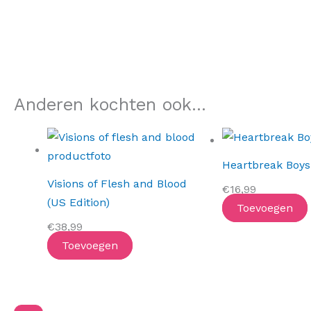
Anderen kochten ook...
Heartbreak Boys
Visions of Flesh and Blood
€
16,99
(US Edition)
Toevoegen
€
38,99
Toevoegen