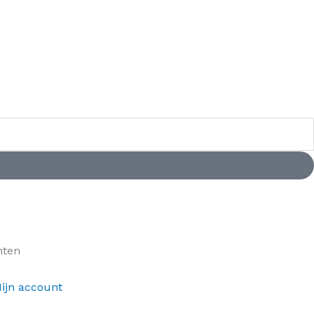
nten
ijn account