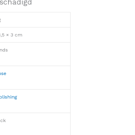
eschadigd
g
3,5 × 3 cm
nds
ose
lishing
ack