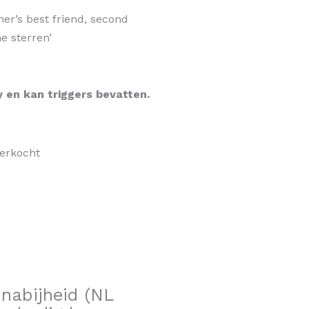
her’s best friend, second
e sterren’
y en kan triggers bevatten.
verkocht
nabijheid (NL