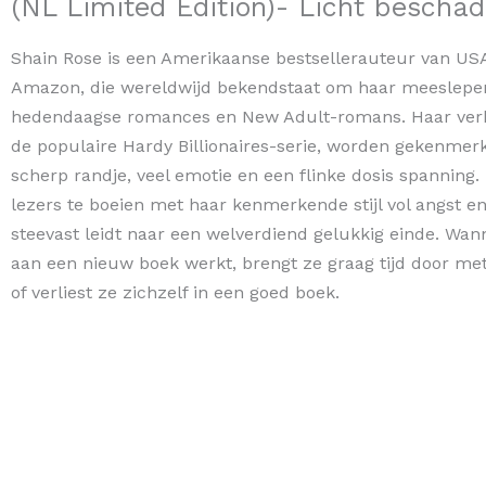
(NL Limited Edition)- Licht beschad
Shain Rose is een Amerikaanse bestsellerauteur van US
Amazon, die wereldwijd bekendstaat om haar meeslep
hedendaagse romances en New Adult-romans. Haar verh
de populaire Hardy Billionaires-serie, worden gekenmer
scherp randje, veel emotie en een flinke dosis spanning.
lezers te boeien met haar kenmerkende stijl vol angst en
steevast leidt naar een welverdiend gelukkig einde. Wan
aan een nieuw boek werkt, brengt ze graag tijd door met
of verliest ze zichzelf in een goed boek.