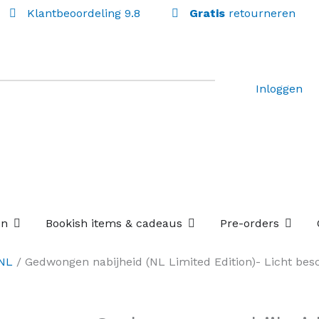
Klantbeoordeling 9.8
Gratis
retourneren
Inloggen
Open Losse boekenboxen
Open Bookish items & c
Open P
en
Bookish items & cadeaus
Pre-orders
 NL
/ Gedwongen nabijheid (NL Limited Edition)- Licht bes