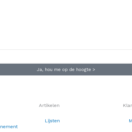
Ja, hou me op de hoogte >
Artikelen
Kla
Lijsten
M
nnement