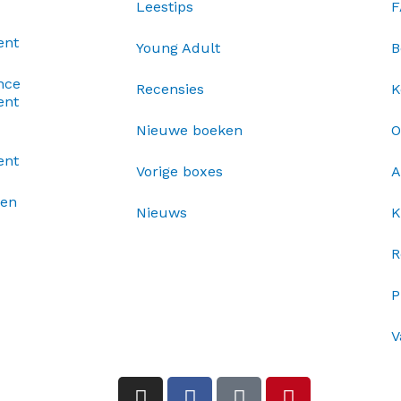
Leestips
F
ent
Young Adult
B
nce
Recensies
K
ent
Nieuwe boeken
O
ent
Vorige boxes
A
xen
Nieuws
K
R
P
V
I
F
T
P