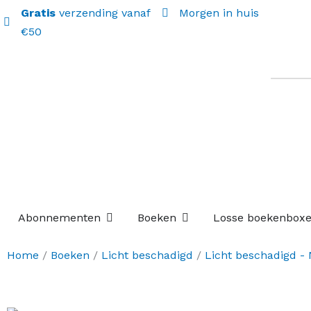
Gratis
verzending vanaf
Morgen in huis
€50
Open Abonnementen
Open Boeken
Abonnementen
Boeken
Losse boekenbox
Home
/
Boeken
/
Licht beschadigd
/
Licht beschadigd -