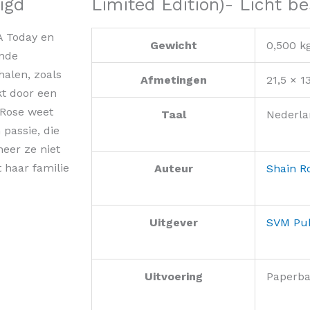
igd
Limited Edition)- Licht b
A Today en
Gewicht
0,500 k
ende
alen, zoals
Afmetingen
21,5 × 1
kt door een
 Rose weet
Taal
Nederla
 passie, die
neer ze niet
 haar familie
Auteur
Shain R
Uitgever
SVM Pub
Uitvoering
Paperb