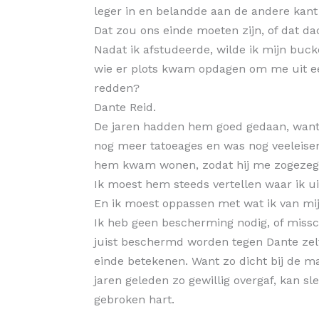
leger in en belandde aan de andere kant
Dat zou ons einde moeten zijn, of dat dac
Nadat ik afstudeerde, wilde ik mijn buck
wie er plots kwam opdagen om me uit ee
redden?
Dante Reid.
De jaren hadden hem goed gedaan, want 
nog meer tatoeages en was nog veeleisend
hem kwam wonen, zodat hij me zogezeg
Ik moest hem steeds vertellen waar ik ui
En ik moest oppassen met wat ik van mijn
Ik heb geen bescherming nodig, of miss
juist beschermd worden tegen Dante zelf.
einde betekenen. Want zo dicht bij de ma
jaren geleden zo gewillig overgaf, kan s
gebroken hart.