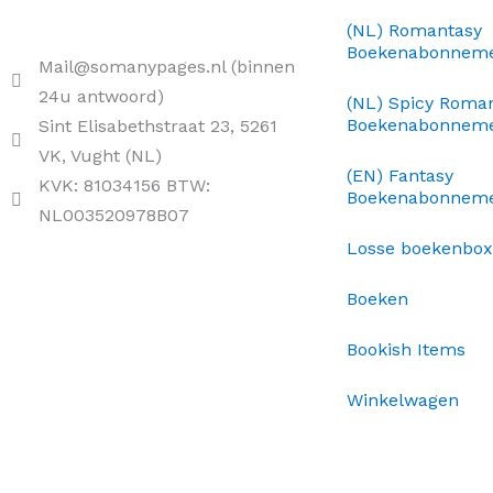
(NL) Romantasy
Boekenabonnem
Mail@somanypages.nl (binnen
24u antwoord)
(NL) Spicy Roma
Boekenabonnem
Sint Elisabethstraat 23, 5261
VK, Vught (NL)
(EN) Fantasy
KVK: 81034156 BTW:
Boekenabonnem
NL003520978B07
Losse boekenbo
Boeken
Bookish Items
Winkelwagen