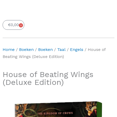
€
0,00
0
Winkelwagen
Home
/
Boeken
/
Boeken
/
Taal
/
Engels
/ House of
Beating Wings (Deluxe Edition)
House of Beating Wings
(Deluxe Edition)