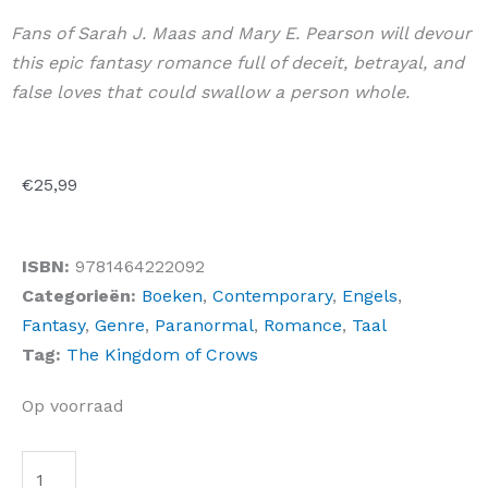
Fans of Sarah J. Maas and Mary E. Pearson will devour
this epic fantasy romance full of deceit, betrayal, and
false loves that could swallow a person whole.
€
25,99
ISBN:
9781464222092
Categorieën:
Boeken
,
Contemporary
,
Engels
,
Fantasy
,
Genre
,
Paranormal
,
Romance
,
Taal
Tag:
The Kingdom of Crows
House
Op voorraad
of
Beating