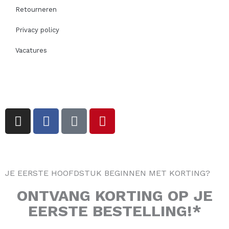
Retourneren
Privacy policy
Vacatures
I
F
T
P
n
a
i
i
s
c
k
n
t
e
t
t
a
b
o
e
JE EERSTE HOOFDSTUK BEGINNEN MET KORTING?
g
o
k
r
r
o
e
ONTVANG
KORTING
OP JE
a
k
s
EERSTE BESTELLING!*
m
-
t