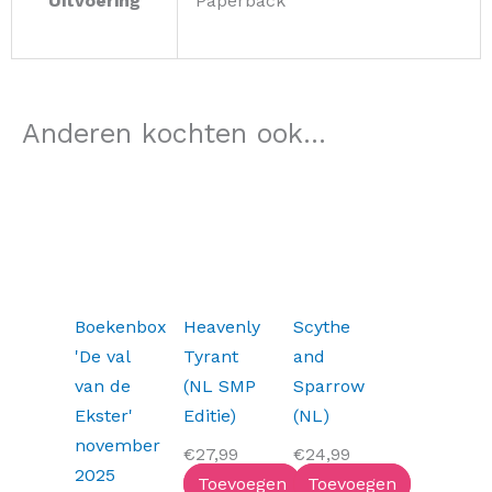
Uitvoering
Paperback
Anderen kochten ook...
Oorspronkelijke
Huidige
prijs
prijs
was:
is:
€37,99.
€29,99.
Boekenbox
Heavenly
Scythe
'De val
Tyrant
and
van de
(NL SMP
Sparrow
Ekster'
Editie)
(NL)
november
€
27,99
€
24,99
2025
Toevoegen
Toevoegen