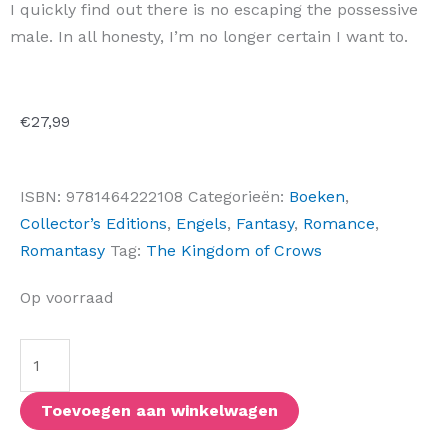
I quickly find out there is no escaping the possessive
male. In all honesty, I’m no longer certain I want to.
€
27,99
ISBN:
9781464222108
Categorieën:
Boeken
,
Collector’s Editions
,
Engels
,
Fantasy
,
Romance
,
Romantasy
Tag:
The Kingdom of Crows
House
Op voorraad
of
Pounding
Hearts
(Deluxe
Toevoegen aan winkelwagen
Edition)