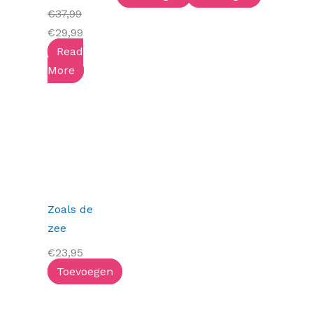
€
37,99
€
29,99
Read
More
Zoals de
zee
€
23,95
Toevoegen