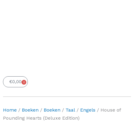
€
0,00
0
Winkelwagen
Home
/
Boeken
/
Boeken
/
Taal
/
Engels
/ House of
Pounding Hearts (Deluxe Edition)