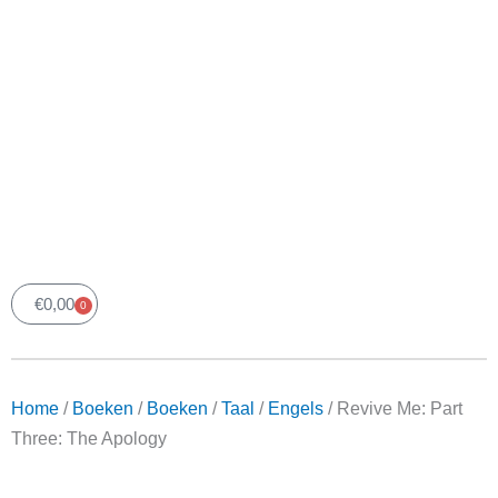
€
0,00
0
Winkelwagen
Home
/
Boeken
/
Boeken
/
Taal
/
Engels
/ Revive Me: Part
Three: The Apology