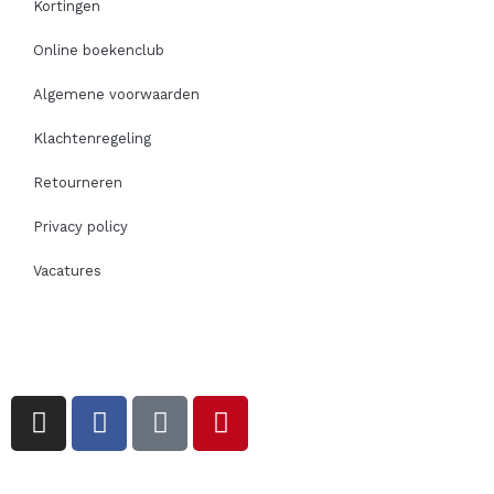
Kortingen
Online boekenclub
Algemene voorwaarden
Klachtenregeling
Retourneren
Privacy policy
Vacatures
I
F
T
P
n
a
i
i
s
c
k
n
t
e
t
t