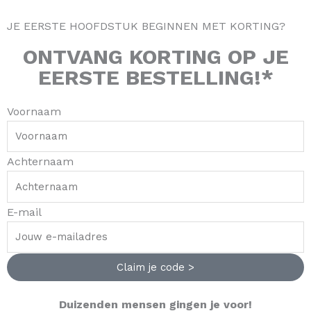
a
b
o
e
JE EERSTE HOOFDSTUK BEGINNEN MET KORTING?
g
o
k
r
r
o
e
ONTVANG
KORTING
OP JE
a
k
s
EERSTE BESTELLING!*
m
-
t
f
Voornaam
Achternaam
E-mail
Claim je code >
Duizenden mensen gingen je voor!