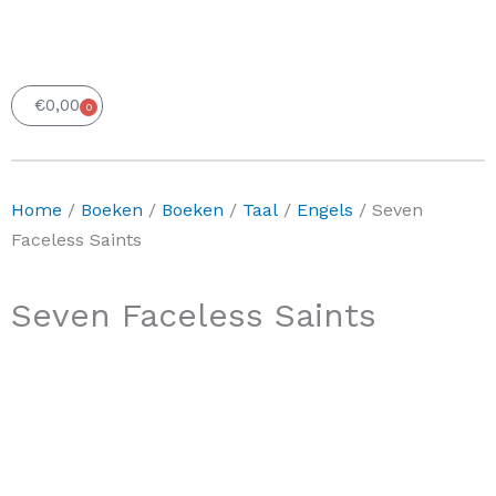
€
0,00
0
Winkelwagen
Home
/
Boeken
/
Boeken
/
Taal
/
Engels
/ Seven
Faceless Saints
Seven Faceless Saints