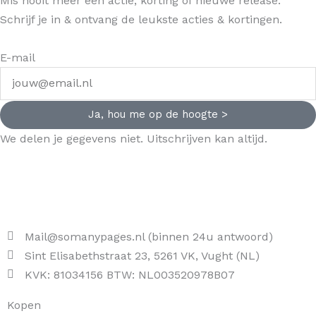
Mis nooit meer een actie, korting of nieuwe release.
Schrijf je in & ontvang de leukste acties & kortingen.
E-mail
Ja, hou me op de hoogte >
We delen je gegevens niet. Uitschrijven kan altijd.
Mail@somanypages.nl (binnen 24u antwoord)
Sint Elisabethstraat 23, 5261 VK, Vught (NL)
KVK: 81034156 BTW: NL003520978B07
Kopen