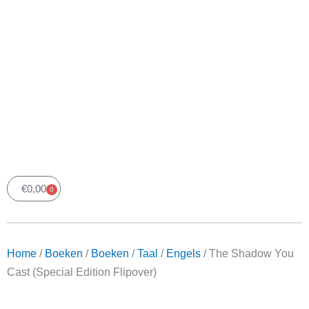
€
0,00
0
Winkelwagen
Home
/
Boeken
/
Boeken
/
Taal
/
Engels
/ The Shadow You
Cast (Special Edition Flipover)