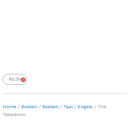
€
0,00
0
Winkelwagen
Home
/
Boeken
/
Boeken
/
Taal
/
Engels
/ The
Takedown