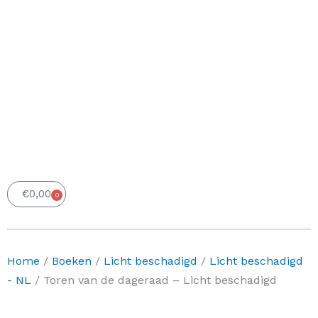
€
0,00
0
Winkelwagen
Home
/
Boeken
/
Licht beschadigd
/
Licht beschadigd
- NL
/ Toren van de dageraad – Licht beschadigd