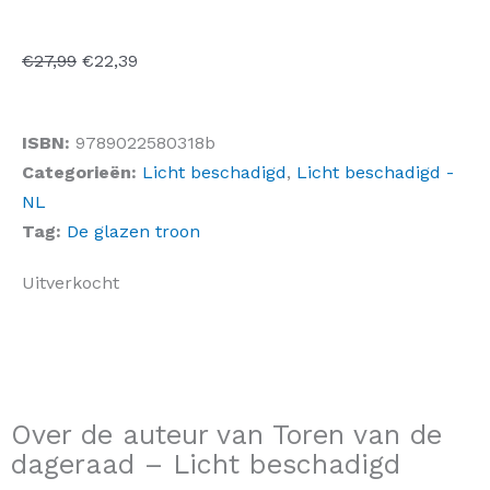
Oorspronkelijke
Huidige
€
27,99
€
22,39
prijs
prijs
was:
is:
ISBN:
9789022580318b
€27,99.
€22,39.
Categorieën:
Licht beschadigd
,
Licht beschadigd -
NL
Tag:
De glazen troon
Uitverkocht
Over de auteur van Toren van de
dageraad – Licht beschadigd