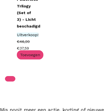
Trilogy
(Set of
3) - Licht
beschadigd
Uitverkoop!
€
46,99
€
37,59
Toevoegen
Mis nooit meer een actie, korting of nieuwe