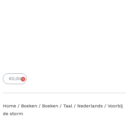
€
0,00
0
Winkelwagen
Home
/
Boeken
/
Boeken
/
Taal
/
Nederlands
/ Voorbij
de storm