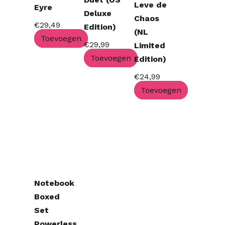
Leve de
Eyre
Deluxe
Chaos
€
29,49
Edition)
(NL
Toevoegen
€
29,99
Limited
Toevoegen
Edition)
€
24,99
Toevoegen
Oorspronkelijke
Huidige
prijs
prijs
was:
is:
€46,99.
€37,59.
Notebook
Boxed
Set
Powerless